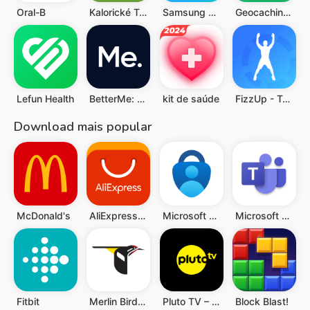
Oral-B
Kalorické Tabulky
Samsung Health
Geocaching®
Lefun Health
BetterMe: Saúde Mental
kit de saúde
FizzUp - Treinos e Ioga
Download mais popular
McDonald's
AliExpress: Compras online
Microsoft Authenticator
Microsoft Teams
Fitbit
Merlin Bird ID por Cornell Lab
Pluto TV – TV Ao vivo e Filmes
Block Blast!