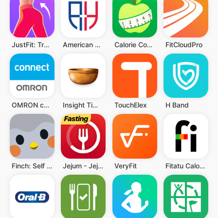
JustFit: Treino Preguiçoso
American Health Marketplace
Calorie Counter - MyNetDiary
FitCloudPro
OMRON connect
Insight Timer - Meditação
TouchElex
H Band
Finch: Self Care Pet
Jejum - Jejum Intermitente
VeryFit
Fitatu Calorie Counter & Diet