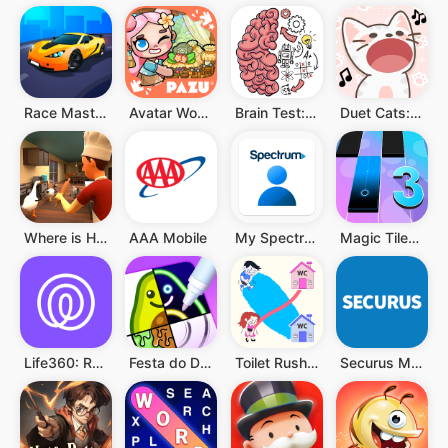
Race Master 3D
Avatar World ®
Brain Test: Jogos Mentais
Duet Cats: música popcat fofa
Where is He: Hide and Seek
AAA Mobile
My Spectrum
Magic Tiles 3: Jogo de Piano
Life360: Rastreador de Celular
Festa do Desenho
Toilet Rush Race: Draw Puzzle
Securus Mobile