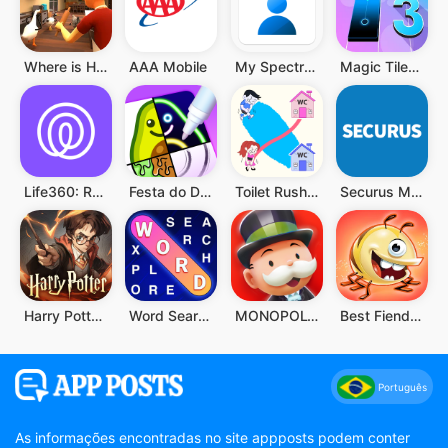
Where is He: Hide and Seek
AAA Mobile
My Spectrum
Magic Tiles 3: Jogo de Piano
Life360: Rastreador de Celular
Festa do Desenho
Toilet Rush Race: Draw Puzzle
Securus Mobile
Harry Potter: Desperta a Magia
Word Search Explorer
MONOPOLY GO!
Best Fiends - Combinações
Português
As informações encontradas no site appposts podem conter