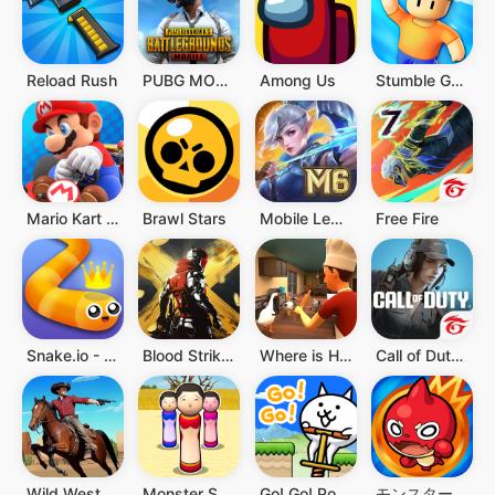
Reload Rush
PUBG MOBILE
Among Us
Stumble Guys
Mario Kart Tour
Brawl Stars
Mobile Legends: Bang Bang
Free Fire
Snake.io - Jogos .io da Cobra
Blood Strike - FPS for all
Where is He: Hide and Seek
Call of Duty®: Mobile - Garena
Wild West Cowboy Redemption
Monster Survival Master
Go! Go! Pogo Cat
モンスターストライク