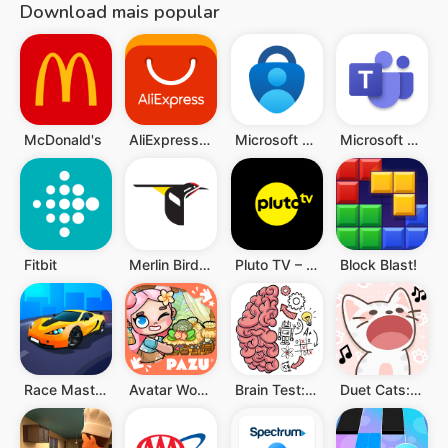
Download mais popular
McDonald's
AliExpress: Compras online
Microsoft Authenticator
Microsoft Teams
Fitbit
Merlin Bird ID por Cornell Lab
Pluto TV – TV Ao vivo e Filmes
Block Blast!
Race Master 3D
Avatar World ®
Brain Test: Jogos Mentais
Duet Cats: música popcat fofa