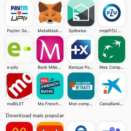
Paytm: Secure UPI Payments
MetaMask - Blockchain Wallet
Splitwise
mojePZU mobile
e-pity
Bank Millennium
Banque Populaire
Mes Comptes BNP Paribas
moBILET
Ma French Bank
Mon compte retraite
CaixaBankNow
Download mais popular