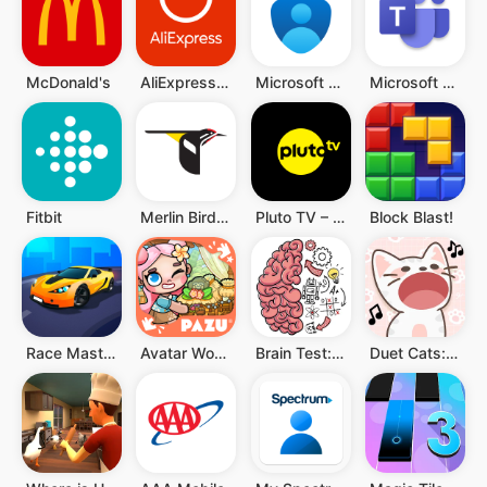
McDonald's
AliExpress: Compras online
Microsoft Authenticator
Microsoft Teams
Fitbit
Merlin Bird ID por Cornell Lab
Pluto TV – TV Ao vivo e Filmes
Block Blast!
Race Master 3D
Avatar World ®
Brain Test: Jogos Mentais
Duet Cats: música popcat fofa