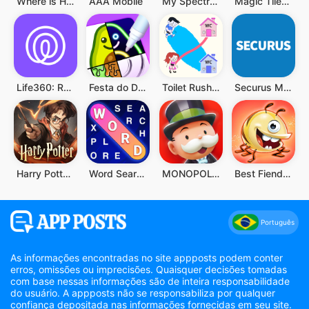
Where is He: Hide and Seek
AAA Mobile
My Spectrum
Magic Tiles 3: Jogo de Piano
Life360: Rastreador de Celular
Festa do Desenho
Toilet Rush Race: Draw Puzzle
Securus Mobile
Harry Potter: Desperta a Magia
Word Search Explorer
MONOPOLY GO!
Best Fiends - Combinações
Português
As informações encontradas no site appposts podem conter
erros, omissões ou imprecisões. Quaisquer decisões tomadas
com base nessas informações são de inteira responsabilidade
do usuário. A appposts não se responsabiliza por qualquer
confiança depositada nas informações fornecidas em seu site.