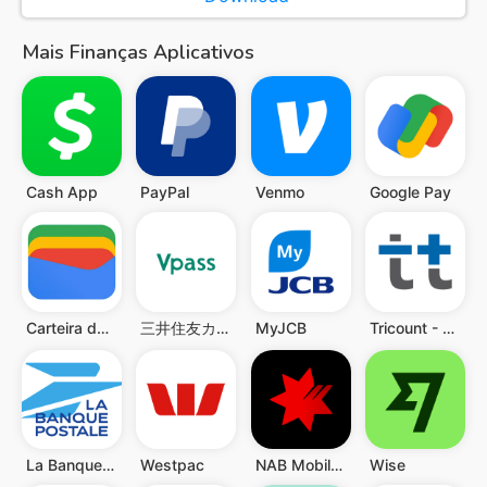
Mais Finanças Aplicativos
Cash App
PayPal
Venmo
Google Pay
Carteira do Google
三井住友カード Vpassアプリ
MyJCB
Tricount - Partilhar despesas
La Banque Postale
Westpac
NAB Mobile Banking
Wise