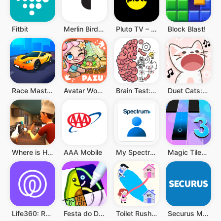
Fitbit
Merlin Bird ID por Cornell Lab
Pluto TV – TV Ao vivo e Filmes
Block Blast!
Race Master 3D
Avatar World ®
Brain Test: Jogos Mentais
Duet Cats: música popcat fofa
Where is He: Hide and Seek
AAA Mobile
My Spectrum
Magic Tiles 3: Jogo de Piano
Life360: Rastreador de Celular
Festa do Desenho
Toilet Rush Race: Draw Puzzle
Securus Mobile