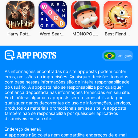
Harry Potter: Desperta a Magia
Word Search Explorer
MONOPOLY GO!
Best Fiends - Combinações
Português
As informações encontradas no site appposts podem conter
erros, omissões ou imprecisões. Quaisquer decisões tomadas
com base nessas informações são de inteira responsabilidade
do usuário. A appposts não se responsabiliza por qualquer
confiança depositada nas informações fornecidas em seu site.
Em hipótese alguma a appposts será responsabilizada por
quaisquer danos decorrentes do uso de informações, serviços,
produtos ou materiais promocionais em seu site. A appposts
também não se responsabiliza por quaisquer aplicativos
disponíveis em seu site.
Endereço de email
A appposts não coleta nem compartilha endereços de e-mail