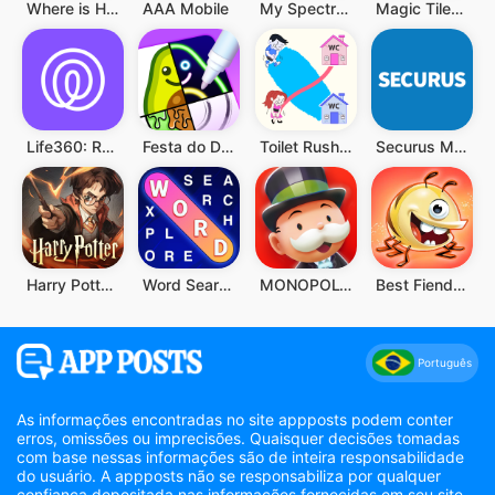
Where is He: Hide and Seek
AAA Mobile
My Spectrum
Magic Tiles 3: Jogo de Piano
Life360: Rastreador de Celular
Festa do Desenho
Toilet Rush Race: Draw Puzzle
Securus Mobile
Harry Potter: Desperta a Magia
Word Search Explorer
MONOPOLY GO!
Best Fiends - Combinações
Português
As informações encontradas no site appposts podem conter
erros, omissões ou imprecisões. Quaisquer decisões tomadas
com base nessas informações são de inteira responsabilidade
do usuário. A appposts não se responsabiliza por qualquer
confiança depositada nas informações fornecidas em seu site.