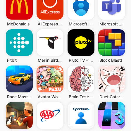
McDonald's
AliExpress: Compras online
Microsoft Authenticator
Microsoft Teams
Fitbit
Merlin Bird ID por Cornell Lab
Pluto TV – TV Ao vivo e Filmes
Block Blast!
Race Master 3D
Avatar World ®
Brain Test: Jogos Mentais
Duet Cats: música popcat fofa