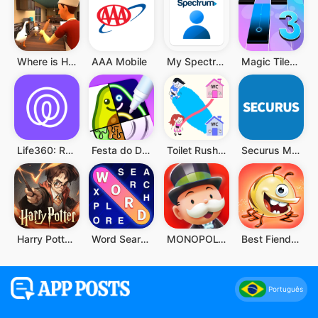
Where is He: Hide and Seek
AAA Mobile
My Spectrum
Magic Tiles 3: Jogo de Piano
Life360: Rastreador de Celular
Festa do Desenho
Toilet Rush Race: Draw Puzzle
Securus Mobile
Harry Potter: Desperta a Magia
Word Search Explorer
MONOPOLY GO!
Best Fiends - Combinações
Português