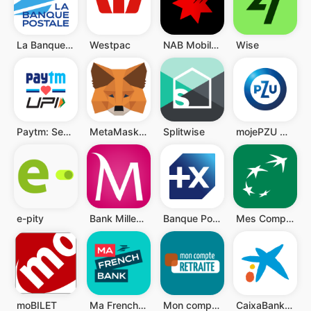
La Banque Postale
Westpac
NAB Mobile Banking
Wise
Paytm: Secure UPI Payments
MetaMask - Blockchain Wallet
Splitwise
mojePZU mobile
e-pity
Bank Millennium
Banque Populaire
Mes Comptes BNP Paribas
moBILET
Ma French Bank
Mon compte retraite
CaixaBankNow