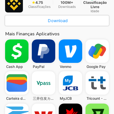
4.75
100M+
Classificação
Classificações
Downloads
Livre
Idade
Download
Mais Finanças Aplicativos
Cash App
PayPal
Venmo
Google Pay
Carteira do Google
三井住友カード Vpassアプリ
MyJCB
Tricount - Partilhar despesas