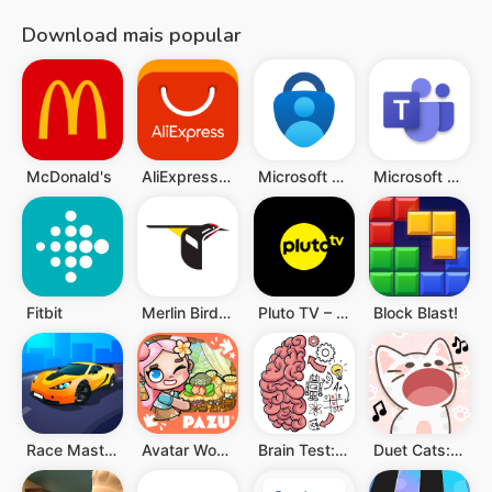
Download mais popular
McDonald's
AliExpress: Compras online
Microsoft Authenticator
Microsoft Teams
Fitbit
Merlin Bird ID por Cornell Lab
Pluto TV – TV Ao vivo e Filmes
Block Blast!
Race Master 3D
Avatar World ®
Brain Test: Jogos Mentais
Duet Cats: música popcat fofa