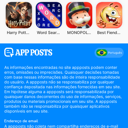
Harry Potter: Desperta a Magia
Word Search Explorer
MONOPOLY GO!
Best Fiends - Combinações
Português
As informações encontradas no site appposts podem conter
erros, omissões ou imprecisões. Quaisquer decisões tomadas
com base nessas informações são de inteira responsabilidade
do usuário. A appposts não se responsabiliza por qualquer
confiança depositada nas informações fornecidas em seu site.
Em hipótese alguma a appposts será responsabilizada por
quaisquer danos decorrentes do uso de informações, serviços,
produtos ou materiais promocionais em seu site. A appposts
também não se responsabiliza por quaisquer aplicativos
disponíveis em seu site.
Endereço de email
A appposts não coleta nem compartilha endereços de e-mail