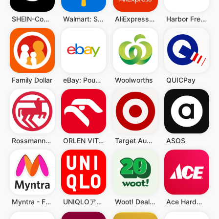
SHEIN-Compras Online
Walmart: Shopping & Savings
AliExpress: Compras online
Harbor Freight Tools
Family Dollar
eBay: Poupe e compre
Woolworths
QUICPay
Rossmann PL
ORLEN VITAY
Target Australia
ASOS
Myntra - Fashion Shopping App
UNIQLOアプリ - ユニクロアプリ
Woot! Deals and Shenanigans
Ace Hardware