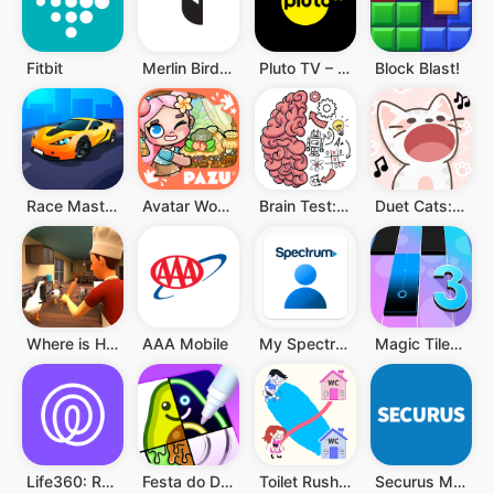
Fitbit
Merlin Bird ID por Cornell Lab
Pluto TV – TV Ao vivo e Filmes
Block Blast!
Race Master 3D
Avatar World ®
Brain Test: Jogos Mentais
Duet Cats: música popcat fofa
Where is He: Hide and Seek
AAA Mobile
My Spectrum
Magic Tiles 3: Jogo de Piano
Life360: Rastreador de Celular
Festa do Desenho
Toilet Rush Race: Draw Puzzle
Securus Mobile