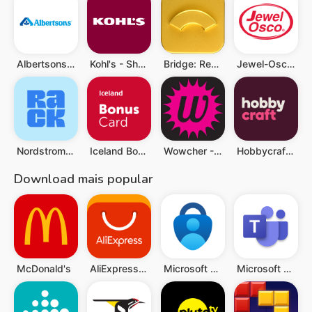
Albertsons Deals & Delivery
Kohl's - Shopping & Discounts
Bridge: Rent Rewards & More
Jewel-Osco Deals & Delivery
Nordstrom Rack
Iceland Bonus Card
Wowcher - UK Deals & eVouchers
Hobbycraft: Shop Arts & Crafts
Download mais popular
McDonald's
AliExpress: Compras online
Microsoft Authenticator
Microsoft Teams