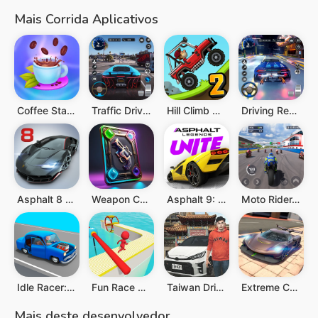
Mais Corrida Aplicativos
Coffee Stack
Traffic Driving Car Simulator
Hill Climb Racing 2
Driving Real Race City 3D
Asphalt 8 - Jogo de Carros
Weapon Craft Run
Asphalt 9: Legends
Moto Rider, Real Bike Racing
Idle Racer: Jogo de corrida
Fun Race 3D
Taiwan Driver
Extreme Car Driving Simulator
Mais deste desenvolvedor