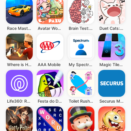
Race Master 3D
Avatar World ®
Brain Test: Jogos Mentais
Duet Cats: música popcat fofa
Where is He: Hide and Seek
AAA Mobile
My Spectrum
Magic Tiles 3: Jogo de Piano
Life360: Rastreador de Celular
Festa do Desenho
Toilet Rush Race: Draw Puzzle
Securus Mobile