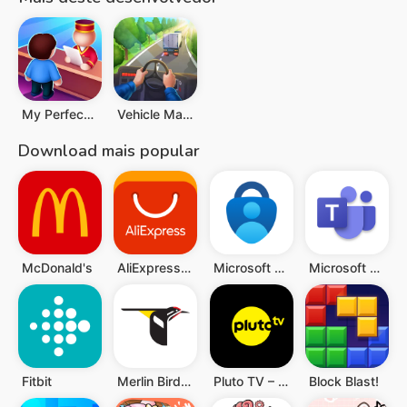
My Perfect Hotel
Vehicle Masters
Download mais popular
McDonald's
AliExpress: Compras online
Microsoft Authenticator
Microsoft Teams
Fitbit
Merlin Bird ID por Cornell Lab
Pluto TV – TV Ao vivo e Filmes
Block Blast!