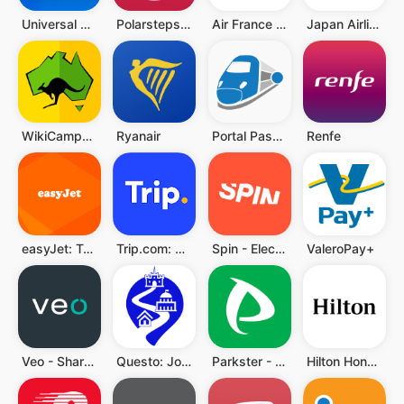
Universal Studios Japan
Polarsteps - Travel Tracker
Air France - Reservar um voo
Japan Airlines
WikiCamps Australia
Ryanair
Portal Pasażera
Renfe
easyJet: Travel App
Trip.com: Voos & Hotel
Spin - Electric Scooters
ValeroPay+
Veo - Shared Electric Vehicles
Questo: Jogos de Exploração
Parkster - Smooth parking
Hilton Honors: Book Hotels