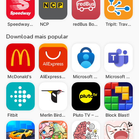
Speedway Fuel & Speedy Rewards
NCP
redBus Book Bus, Train Tickets
TripIt: Travel Planner
Download mais popular
McDonald's
AliExpress: Compras online
Microsoft Authenticator
Microsoft Teams
Fitbit
Merlin Bird ID por Cornell Lab
Pluto TV – TV Ao vivo e Filmes
Block Blast!