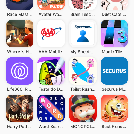
Race Master 3D
Avatar World ®
Brain Test: Jogos Mentais
Duet Cats: música popcat fofa
Where is He: Hide and Seek
AAA Mobile
My Spectrum
Magic Tiles 3: Jogo de Piano
Life360: Rastreador de Celular
Festa do Desenho
Toilet Rush Race: Draw Puzzle
Securus Mobile
Harry Potter: Desperta a Magia
Word Search Explorer
MONOPOLY GO!
Best Fiends - Combinações