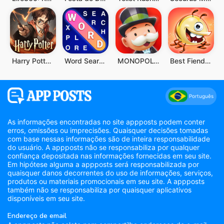
Harry Potter: Desperta a Magia
Word Search Explorer
MONOPOLY GO!
Best Fiends - Combinações
Português
As informações encontradas no site appposts podem conter
erros, omissões ou imprecisões. Quaisquer decisões tomadas
com base nessas informações são de inteira responsabilidade
do usuário. A appposts não se responsabiliza por qualquer
confiança depositada nas informações fornecidas em seu site.
Em hipótese alguma a appposts será responsabilizada por
quaisquer danos decorrentes do uso de informações, serviços,
produtos ou materiais promocionais em seu site. A appposts
também não se responsabiliza por quaisquer aplicativos
disponíveis em seu site.
Endereço de email