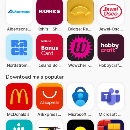
Albertsons Deals & Delivery
Kohl's - Shopping & Discounts
Bridge: Rent Rewards & More
Jewel-Osco Deals & Delivery
Nordstrom Rack
Iceland Bonus Card
Wowcher - UK Deals & eVouchers
Hobbycraft: Shop Arts & Crafts
Download mais popular
McDonald's
AliExpress: Compras online
Microsoft Authenticator
Microsoft Teams