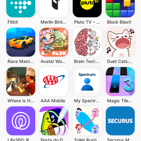
Fitbit
Merlin Bird ID por Cornell Lab
Pluto TV – TV Ao vivo e Filmes
Block Blast!
Race Master 3D
Avatar World ®
Brain Test: Jogos Mentais
Duet Cats: música popcat fofa
Where is He: Hide and Seek
AAA Mobile
My Spectrum
Magic Tiles 3: Jogo de Piano
Life360: Rastreador de Celular
Festa do Desenho
Toilet Rush Race: Draw Puzzle
Securus Mobile