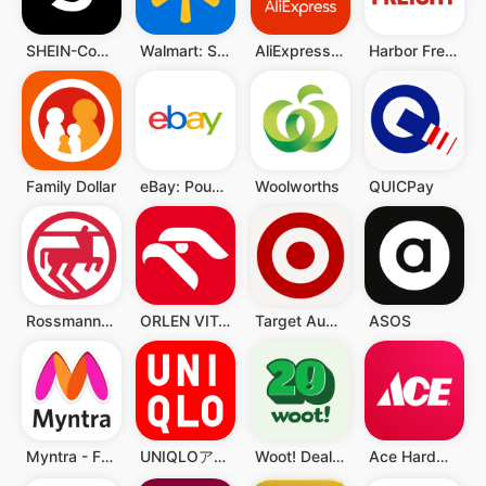
SHEIN-Compras Online
Walmart: Shopping & Savings
AliExpress: Compras online
Harbor Freight Tools
Family Dollar
eBay: Poupe e compre
Woolworths
QUICPay
Rossmann PL
ORLEN VITAY
Target Australia
ASOS
Myntra - Fashion Shopping App
UNIQLOアプリ - ユニクロアプリ
Woot! Deals and Shenanigans
Ace Hardware