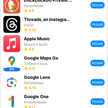
DuckDuckGo Private Browser
PEGAR
Ferramentas
4.8
Threads, an Instagram app
PEGAR
Social
4.32
Apple Music
PEGAR
Música e áudio
3.6
Google Maps Go
PEGAR
Turismo e local
4.15
Google Lens
PEGAR
Ferramentas
4.73
Google One
PEGAR
Produtividade
4.11