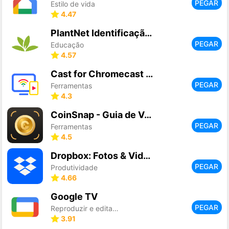
PEGAR
Estilo de vida
4.47
PlantNet Identificação planta
PEGAR
Educação
4.57
Cast for Chromecast & TV Cast
PEGAR
Ferramentas
4.3
CoinSnap - Guia de Valor
PEGAR
Ferramentas
4.5
Dropbox: Fotos & Videos Drive
PEGAR
Produtividade
4.66
Google TV
PEGAR
Reproduzir e editar vídeos
3.91