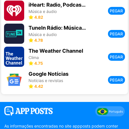
iHeart: Radio, Podcasts, Music
PEGAR
Música e áudio
4.82
TuneIn Rádio: Música, Esportes
PEGAR
Música e áudio
4.78
The Weather Channel
PEGAR
Clima
4.75
Google Notícias
PEGAR
Notícias e revistas
4.42
Português
As informações encontradas no site appposts podem conter