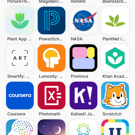
PictureThis Identificar Planta
MagellanTV Documentaries
Remind
Beanstack Tracker
Plant App - Localizador Planta
PowerSchool Mobile
NASA
PlantNet Identificação planta
Smartify: Arte e Cultura
Lumosity: Treinar Cérebro
Promova
Khan Academy
Coursera
Photomath
Kahoot! Jogar e criar quizzes
ScratchJr