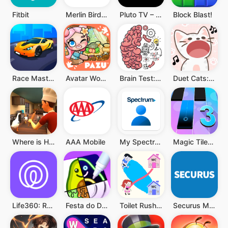
Fitbit
Merlin Bird ID por Cornell Lab
Pluto TV – TV Ao vivo e Filmes
Block Blast!
Race Master 3D
Avatar World ®
Brain Test: Jogos Mentais
Duet Cats: música popcat fofa
Where is He: Hide and Seek
AAA Mobile
My Spectrum
Magic Tiles 3: Jogo de Piano
Life360: Rastreador de Celular
Festa do Desenho
Toilet Rush Race: Draw Puzzle
Securus Mobile