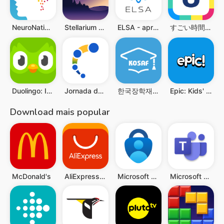
NeuroNation Memoria Trainer
Stellarium - Mapa de Estrelas
ELSA - aprenda a falar inglês
すごい時間割- 大学生の時間割
Duolingo: Inglês e muito mais!
Jornada do Estudante
한국장학재단
Epic: Kids' Books & Reading
Download mais popular
McDonald's
AliExpress: Compras online
Microsoft Authenticator
Microsoft Teams